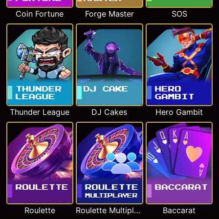
Coin Fortune
Forge Master
SOS
Thunder League
DJ Cakes
Hero Gambit
Roulette
Roulette Multiplayer
Baccarat