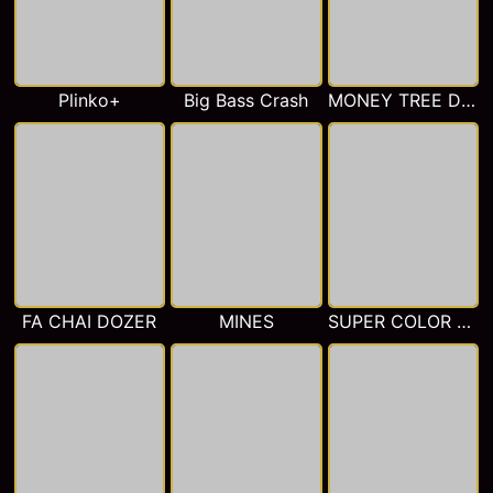
Plinko+
Big Bass Crash
MONEY TREE DOZER
FA CHAI DOZER
MINES
SUPER COLOR GAME