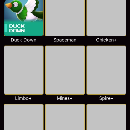
Duck Down
Spaceman
Chicken+
Limbo+
Mines+
Spire+