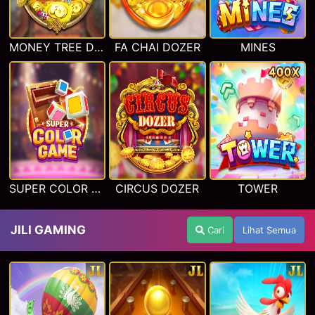
MONEY TREE DOZER
FA CHAI DOZER
MINES
SUPER COLOR GAME
CIRCUS DOZER
TOWER
JILI GAMING
Cari
Lihat Semua