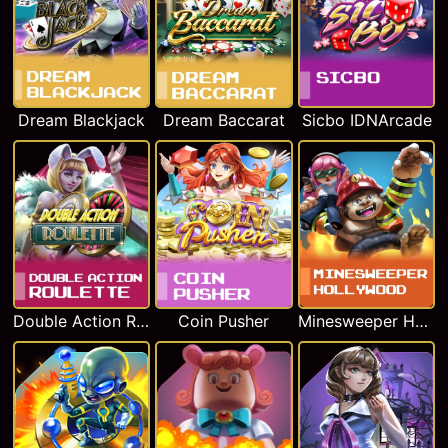
Dream Blackjack
Dream Baccarat
Sicbo IDNArcade
Double Action Roulette
Coin Pusher
Minesweeper Hollywood