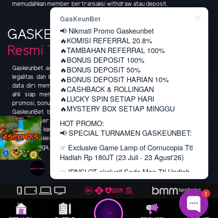
memudahkan member bertransaksi withdraw atau deposit.
GasKeunBet
📢 Nikmati Promo Gaskeunbet
GASKEUNBET
Betting Online
🔥KOMISI REFERRAL 20.8%
Resmi Terpercaya
🔥TAMBAHAN REFERRAL 100%
🔥BONUS DEPOSIT 100%
🔥BONUS DEPOSIT 50%
Gaskeunbet adalah
situs betting online resmi terpercaya
yang memiliki
legalitas dan lisensi dari BMM Testlabs sehingga menjamin kerahasiaan
🔥BONUS DEPOSIT HARIAN 10%
data diri member. Dilengkapi dengan pusat bantuan 24 jam oleh tenaga
🔥CASHBACK & ROLLINGAN
ahli siap membantu member kapan saja. Jangan lewatkan berbagai
🔥LUCKY SPIN SETIAP HARI
promosi, bonus dan event berhadiah untuk menguntungkan member yang
🔥MYSTERY BOX SETIAP MINGGU
GaskeunBet bagikan setiap harinya. Nikmati seluruh fasilitas ini hanya
dengan 1 user ID. Proses pendaftaran yang mudah dan cepat juga menjadi
HOT PROMO:
keunggulan kami. Kepuasan dan Kenyamanan member menjadi prioritas
📢 SPECIAL TURNAMEN GASKEUNBET:
utama GaskeunBet. Tunggu apa lagi, Gabung bersama GaskeunBet
☞ Exclusive Game Lamp of Cornucopia Ttl
sekarang juga, raih keuntungan berlimpah disini.
Hadiah Rp 180JT (23 Juli - 23 Agust'26)
☞ IDNSLOT ekslusif Soda Man Ttl Hadiah
Rp 180JT ( 09 Juli - 09 Agust'26)
1
☞ Turnamen Spesial Agustus 2026 ttl
hadiah 222JT (1 agustus - 8 Agustus'26)
Copyright © - GASKUENBET. Seluruh hak cipta dilindungi